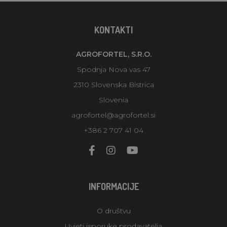
KONTAKTI
AGROFORTEL, S.R.O.
Spodnja Nova vas 47
2310 Slovenska Bistrica
Slovenia
agrofortel@agrofortel.si
+386 2 707 41 04
INFORMACIJE
O društvu
Uvjeti isporuke prodavatelja