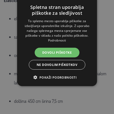
Elastični povoj širine 7,5 cm
Spletna stran uporablja
piškotke za sledljivost
elastični
in
samolepilni
povoj
To spletno mesto uporablja piškotke za
izboljšanje uporabniške izkušnje. Z uporabo
našega spletnega mesta sprejemate vse
piškotke v skladu z našo politiko piškotkov.
samo se povije
Podrobnosti
DOVOLI PIŠKOTKE
odličen
oprijem
NE DOVOLIM PIŠKOTKOV
moderno
,
inovativno
ojačan s
sintetičnim materialom
POKAŽI PODROBNOSTI
lateks
dolžina:
450
cm širina 7,5 cm