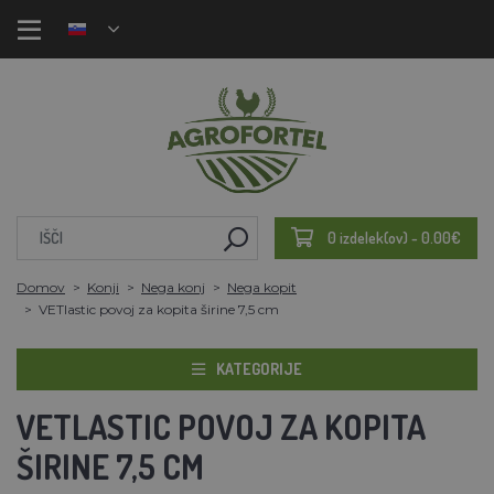
0 izdelek(ov) - 0.00€
Domov
Konji
Nega konj
Nega kopit
VETlastic povoj za kopita širine 7,5 cm
KATEGORIJE
VETLASTIC POVOJ ZA KOPITA
ŠIRINE 7,5 CM