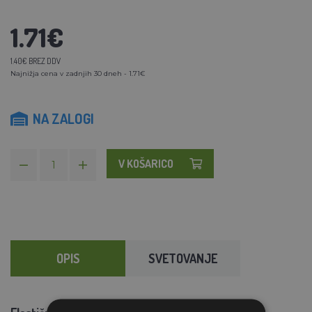
1.71€
1.40€ BREZ DDV
Najnižja cena v zadnjih 30 dneh - 1.71€
NA ZALOGI
V KOŠARICO
OPIS
SVETOVANJE