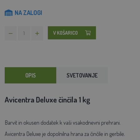
NA ZALOGI
V KOŠARICO
OPIS
SVETOVANJE
Avicentra Deluxe činčila 1 kg
Barvit in okusen dodatek k vaši vsakodnevni prehrani.
Avicentra Deluxe je dopolnilna hrana za činčile in gerbile.