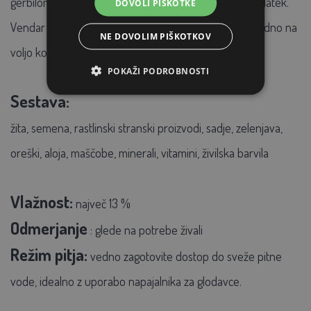
gerbilom zagotavlja visokokakovosten prehranski dodatek.
DOVOLI PIŠKOTKE
Vendar pa ne nadomešča sena, ki mora biti živalim vedno na
NE DOVOLIM PIŠKOTKOV
voljo kot osnovna krma.
POKAŽI PODROBNOSTI
Sestava:
žita, semena, rastlinski stranski proizvodi, sadje, zelenjava,
oreški, aloja, maščobe, minerali, vitamini, živilska barvila
Vlažnost:
največ 13 %
Odmerjanje
:
glede na potrebe živali
Režim pitja:
vedno zagotovite dostop do sveže pitne
vode, idealno z uporabo napajalnika za glodavce.