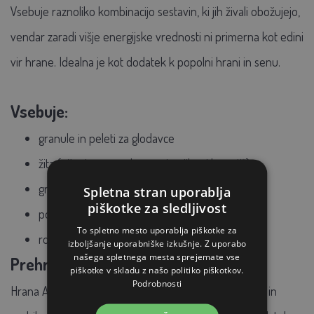
Vsebuje raznoliko kombinacijo sestavin, ki jih živali obožujejo,
vendar zaradi višje energijske vrednosti ni primerna kot edini
vir hrane. Idealna je kot dodatek k popolni hrani in senu.
Vsebuje:
granule in peleti za glodavce
žita (pšenica, oves, koruza in njihovi kosmiči)
grahovi kosmiči
Spletna stran uporablja
piškotke za sledljivost
posušene banane in šipek
To spletno mesto uporablja piškotke za
rožičev
izboljšanje uporabniške izkušnje. Z uporabo
našega spletnega mesta sprejemate vse
Prehrana in nega:
piškotke v skladu z našo politiko piškotkov.
Podrobnosti
Hrana Avicentra Deluxe, izdelana na Češkem, činčilam in