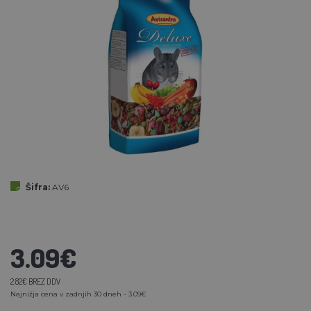
Šifra:
AV6
3.09€
2.82€ BREZ DDV
Najnižja cena v zadnjih 30 dneh - 3.09€