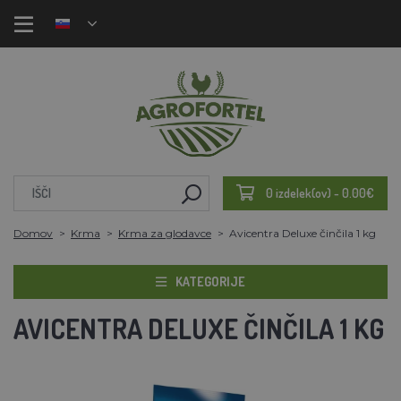
0 izdelek(ov) - 0.00€
Domov
Krma
Krma za glodavce
Avicentra Deluxe činčila 1 kg
KATEGORIJE
AVICENTRA DELUXE ČINČILA 1 KG