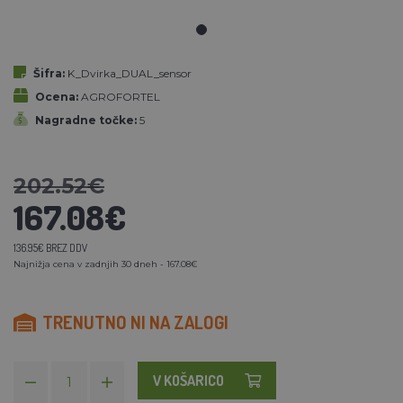
Šifra:
K_Dvirka_DUAL_sensor
Ocena:
AGROFORTEL
Nagradne točke:
5
202.52€
167.08€
136.95€ BREZ DDV
Najnižja cena v zadnjih 30 dneh - 167.08€
TRENUTNO NI NA ZALOGI
V KOŠARICO