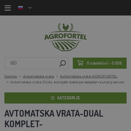
0 izdelek(ov) - 0.00€
Domov
Avtomatska vrata
Avtomatska vrata AGROFORTEL
Avtomatska vrata-DUAL komplet-baterija+adapter+zunanji senzor
KATEGORIJE
AVTOMATSKA VRATA-DUAL
KOMPLET-