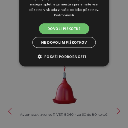
našega spletnega mesta sprejemate vse
piškotke v skladu z našo politiko piškotkov.
Podrobnosti
DOVOLI PIŠKOTKE
PODOBNI IZDELKI
NE DOVOLIM PIŠKOTKOV
POKAŽI PODROBNOSTI
Avtomatski zvonec RIVER 8060 - za 60 do 80 kokoši