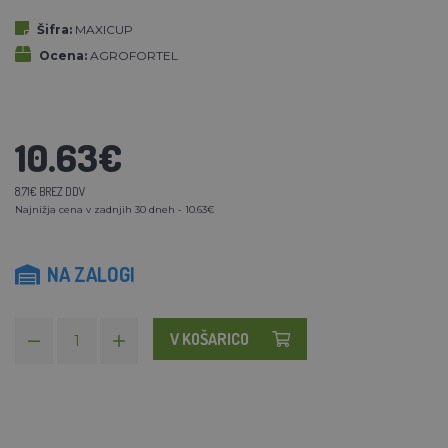
Šifra:
MAXICUP
Ocena:
AGROFORTEL
10.63€
8.71€ BREZ DDV
Najnižja cena v zadnjih 30 dneh - 10.63€
NA ZALOGI
V KOŠARICO