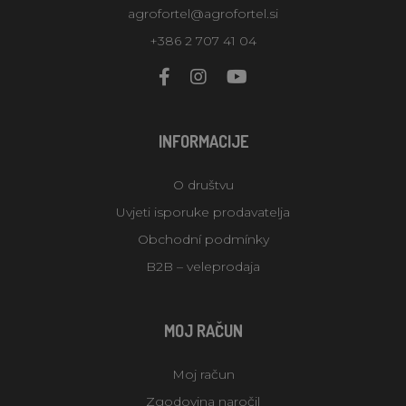
agrofortel@agrofortel.si
+386 2 707 41 04
INFORMACIJE
O društvu
Uvjeti isporuke prodavatelja
Obchodní podmínky
B2B – veleprodaja
MOJ RAČUN
Moj račun
Zgodovina naročil