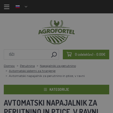
0 izdelek(ov) - 0.00€
Domov
Perutnina
Napajalniki za perutnino
Avtomatski sistemi za hranjenje
Avtomatski napajalnik za perutnino in ptice, v ravni
KATEGORIJE
AVTOMATSKI NAPAJALNIK ZA
PERUTNINO IN PTICE, V RAVNI