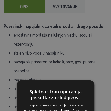
OPIS
SVETOVANJE
Površinski napajalnik za vedro, sod ali drugo posodo
enostavna montaža na luknjo v vedru, sodu ali
rezervoarju
stalen nivo vode v napajalniku
napajalnik primeren za kokoši, race, gosi, purane,
prepelice
material: plastika
barva: modra
Spletna stran uporablja
piškotke za sledljivost
premer grla 12 mm
To spletno mesto uporablja piškotke za
prostornina cca 300 ml
izboljšanje uporabniške izkušnje. Z uporabo